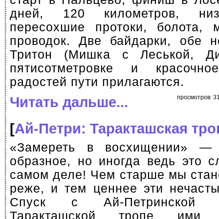
дней, 120 километров, низ
пересохшие протоки, болота, 
проводок. Две байдарки, обе н
Тритон (Мишка с Леськой, Д
пятисотметровке и красоч
радостей пути прилагаются.
Читать дальше...
просмотров: 31
[
Ай-Петри: Таракташская тро
«Замереть в восхищении» —
образное, но иногда ведь это с
самом деле! Чем старше мы стан
реже, и тем ценнее эти нечаст
Спуск с
Ай-Петринской
я
Таракташской тропе ими н