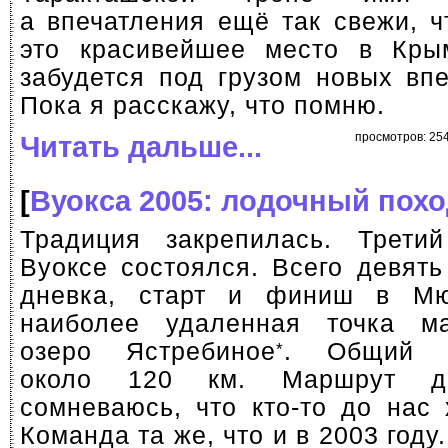
а впечатления ещё так свежи, ч
это красивейшее место в Кры
забудется под грузом новых вп
Пока я расскажу, что помню.
Читать дальше...
просмотров: 254
[
Вуокса 2005: лодочный похо
Традиция закрепилась. Трети
Вуоксе состоялся. Всего девять
дневка, старт и финиш в Мю
наиболее удаленная точка 
озеро Ястребиное
. Общий к
*
около 120 км. Маршрут до
сомневаюсь, что
кто-то
до нас х
Команда та же, что и в 2003 год