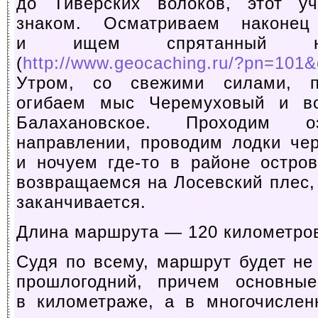
до Тиверских волоков, этот у
знаком. Осматриваем наконец
и ищем спрятанный неп
(
http://www.geocaching.ru/?pn=101&
Утром, со свежими силами, п
огибаем мыс Черемуховый и в
Балахановское. Проходим 
направлении, проводим лодки че
и ночуем
где-то
в районе остров
возвращаемся на Лосевский плес,
заканчивается.
Длина маршрута — 120 километро
Судя по всему, маршрут будет не
прошлогодний, причем основные
в километраже, а в многочислен