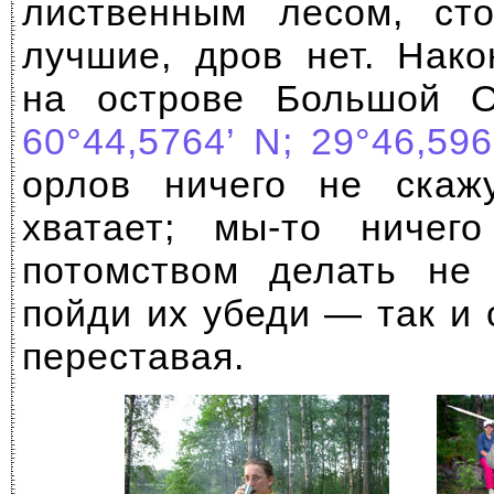
лиственным лесом, ст
лучшие, дров нет. Нако
на острове Большой О
60°44,5764’ N; 29°46,596
орлов ничего не скаж
хватает;
мы-то
ничего
потомством делать не 
пойди их убеди — так и 
переставая.