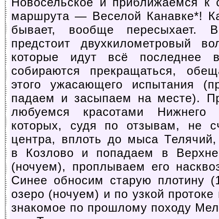
Новосельское и приближаемся к 
маршрута — Веселой Канавке*! Ка
бывает, вообще пересыхает. 
предстоит двухкилометровый во
которые идут всё последнее 
собираются прекращаться, обещ
этого ужасающего испытания (п
падаем и засыпаем на месте). П
любуемся красотами Нижнего 
которых, судя по отзывам, не с
центра, вплоть до мыса Телячий
в Козлово и попадаем в Верхне
(ночуем), проплываем его наскво
Синее обносим старую плотину (
озеро (ночуем) и по узкой проток
знакомое по прошлому походу Ме