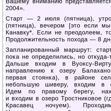
Вашему вниманию представляется
2004».
Старт — 2 июля (пятница), ут
(пятница), вечером [это если м
Канавку*. Если не преодолеем, то
Продолжительность похода — 8 дне
Запланированный маршрут: стар
пока не определились, но
откуда-
Дальше входим в
Вуоксу-Вирт
направлению к озеру Балахан
первая стоянка), в районе се
небольшую шиверу, входим в о
Идем по правому берегу, нах
и входим в озеро Тростниковое
(г
Красавец ночуем). Проход