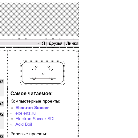
~
Я
|
Друзья
|
Линки
02
Самое читаемое:
Компьютерные проекты:
02
Electron Soccer
exelenz.ru
02
Electron Soccer SDL
Acid Boil
Ролевые проекты:
02