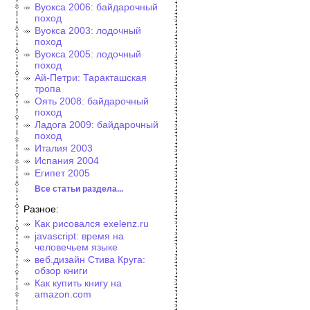
Вуокса 2006: байдарочный
поход
Вуокса 2003: лодочный
поход
Вуокса 2005: лодочный
поход
Ай-Петри: Таракташская
тропа
Оять 2008: байдарочный
поход
Ладога 2009: байдарочный
поход
Италия 2003
Испания 2004
Египет 2005
Все статьи раздела...
Разное:
Как рисовался exelenz.ru
javascript: время на
человечьем языке
веб.дизайн Стива Круга:
обзор книги
Как купить книгу на
amazon.com