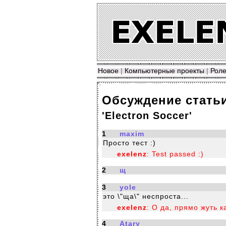
Новое
|
Компьютерные проекты
|
Роле
Обсуждение стать
'Electron Soccer'
1
maxim
Просто тест :)
exelenz
: Test passed :)
2
щ
3
yole
это \"ща\" неспроста...
exelenz
: О да, прямо жуть к
4
Atary