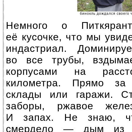
бинокль дождался своего 
Немного о Питкяр
её кусочке, что мы увид
индастриал. Доминир
во все трубы, вздыма
корпусами на расст
километра. Прямо за
склады или гаражи. С
заборы, ржавое жел
И запах. Не знаю, ч
смердело — дым из 