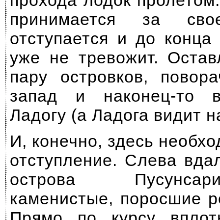
прохода лодок пролетом
принимается за сво
отступается и до конца
уже не тревожит. Оста
пару островков, повор
запад и наконец-то 
Ладогу (а Ладога видит на
И, конечно, здесь необх
отступление. Слева вда
острова Пусунсар
каменистые, поросшие р
Прямо по курсу вплот