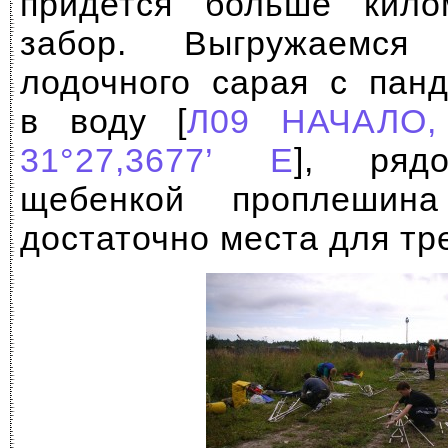
придется больше кило
забор. Выгружаемся
лодочного сарая с пан
в воду [
Л09 НАЧАЛО, 
31°27,3677’ E
], ряд
щебенкой проплеши
достаточно места для тр