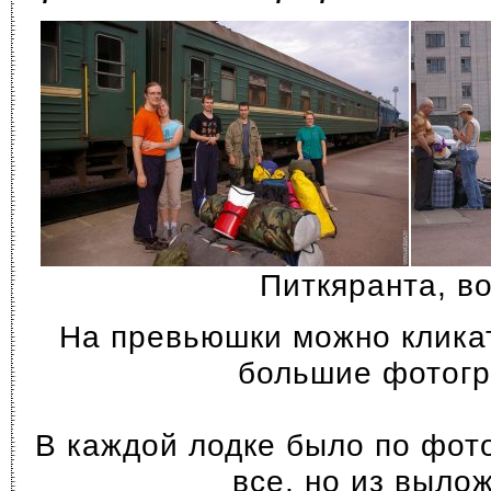
Питкяранта, в
На превьюшки можно кликат
большие фотог
В каждой лодке было по фот
все, но из выло