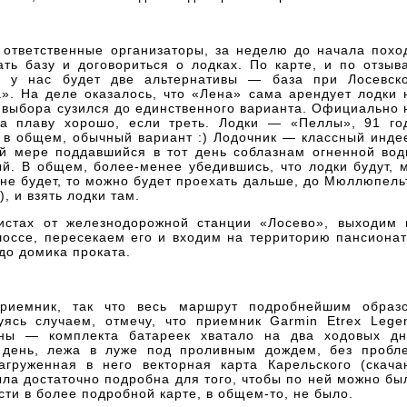
 ответственные организаторы, за неделю до начала похо
ть базу и договориться о лодках. По карте, и по отзыв
о у нас будет две альтернативы — база при Лосевск
». На деле оказалось, что «Лена» сама арендует лодки 
р выбора сузился до единственного варианта. Официально 
на плаву хорошо, если треть. Лодки — «Пеллы», 91 го
в общем, обычный вариант :) Лодочник — классный инде
ой мере поддавшийся в тот день соблазнам огненной вод
ый. В общем,
более-менее
убедившись, что лодки будут, 
 не будет, то можно будет проехать дальше, до Мюллюпель
), и взять лодки там.
истах от железнодорожной станции «Лосево», выходим 
шоссе, пересекаем его и входим на территорию пансионат
до домика проката.
риемник,
так что весь маршрут подробнейшим образ
зуясь случаем, отмечу, что приемник Garmin Etrex Lege
ны — комплекта батареек хватало на два ходовых дн
 день, лежа в луже под проливным дождем, без пробл
груженная в него векторная карта Карельского (скача
ыла достаточно подробна для того, чтобы по ней можно бы
ти в более подробной карте, в
общем-то,
не было.