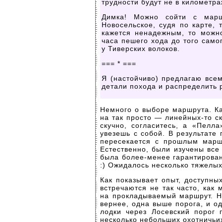
трудности будут не в километра
Димка! Можно сойти с марш
Новосельское, судя по карте, 
кажется ненадежным, то можн
часа пешего хода до того само
у Тиверских волоков.
=== * ===
Я (настойчиво) предлагаю всем
детали похода и распределить 
Немного о выборе маршрута. Ка
на так просто —
линейных-то
ск
скучно, согласитесь, а «Пелл
увезешь с собой. В результате
пересекается с прошлым марш
Естественно, были изучены все
была
более-менее
гарантирован
:) Ожидалось несколько тяжелых
Как показывает опыт, доступны
встречаются не так часто, как
на прокладываемый маршрут. На
вернее, одна выше порога, и од
лодки через Лосевский порог 
несколько небольших охотничьих