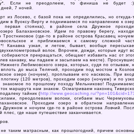
ку*. Если не преодолеем, то финиша не будет :)
дней, 7 ночей.
рт из Лосево, с базой пока не определились, но
откуда-
одим в
Вуоксу-Вирту
и поднимаемся по направлению к озе
 первая стоянка), в районе села Дружное проход
озеро Балахановское. Идем по правому берегу, наход
ро Тростниковое
(где-то
в районе острова Красавец ночуем
восельское и приближаемся к самому сложной час
! Канавка узкая, и летом, бывает, вообще пересыхае
двухкилометровый волок. Впрочем, дожди, которые идут в
 собираются прекращаться, обещают избавить нас от это
ев канавку, мы падаем и засыпаем на месте). Проснувши
Нижнего Любимовского озера, которых, судя по отзывам, 
, вплоть до мыса Телячий, проходим под мостом в Козло
ское озеро (ночуем), проплываем его насквозь. При вхо
плотину (120 метров), проходим озеро (ночуем) и по узк
м знакомое по прошлому походу Мельниково! Поднимаем
асток маршрута нам знаком. Осматриваем наконец Тиверск
подалеку тайник (
http://www.geocaching.ru/?pn=101&cid=17
 силами, преодолеваем волоки, огибаем мыс Черемухов
ахановское. Проходим озеро в обратном направлени
 в Дружном и ночуем
где-то
в районе острова Ловчий. Пос
й плес, где наше путешествие заканчивается.
ров.
 не таким матрасным, как прошлогодний, причем основн