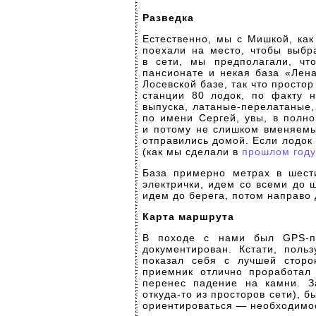
Разведка
Естественно, мы с Мишкой, как
поехали на место, чтобы выбра
в сети, мы предполагали, чт
пансионате и некая база «Лена
Лосевской базе, так что просто
станции 80 лодок, по факту 
выпуска,
латаные-перелатаные,
по имени Сергей, увы, в полн
и потому не слишком вменяем
отправились домой. Если лодок
(как мы сделали в
прошлом году
База примерно метрах в шест
электрички, идем со всеми до 
идем до берега, потом направо 
Карта маршрута
В походе с нами был
GPS-п
документирован. Кстати, поль
показал себя с лучшей сторо
приемник отлично проработал
перенес падение на камни. За
откуда-то
из просторов сети), б
ориентироваться — необходимос