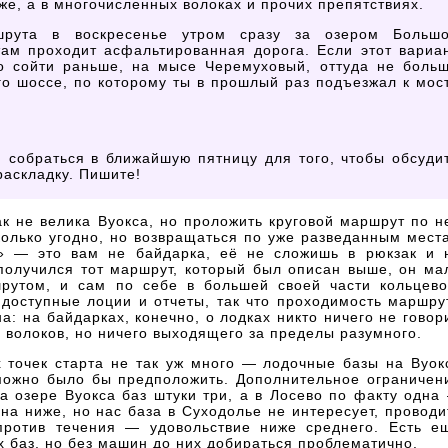
же, а в многочисленных волоках и прочих препятствиях.
рута в воскресенье утром сразу за озером Больш
там проходит асфальтированная дорога. Если этот вариа
о сойти раньше, на мысе Черемуховый, оттуда не боль
го шоссе, по которому ты в прошлый раз подъезжал к мос
 собраться в ближайшую пятницу для того, чтобы обсуди
раскладку. Пишите!
к не велика Вуокса, но проложить круговой маршрут по н
олько угодно, но возвращаться по уже разведанным мест
а» — это вам не байдарка, её не сложишь в рюкзак и 
 получился тот маршрут, который был описан выше, он ма
рутом, и сам по себе в большей своей части кольцево
 доступные лоции и отчеты, так что проходимость маршру
а: на байдарках, конечно, о лодках никто ничего не говор
 волоков, но ничего выходящего за пределы разумного.
х точек старта не так уж много — лодочные базы на Вуок
 можно было бы предположить. Дополнительное ограничен
 озере Вуокса баз штуки три, а в Лосево по факту одна
на ниже, но нас база в Суходолье не интересует, проводи
против течения — удовольствие ниже среднего. Есть е
 баз, но без машин до них добираться проблематично.