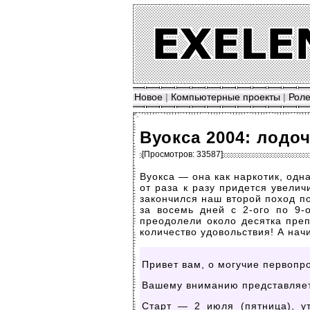
Новое
|
Компьютерные проекты
|
Роле
Вуокса 2004: лодо
[Просмотров: 33587]
Вуокса — она как наркотик, од
от раза к разу придется увелич
закончился наш второй поход по 
за восемь дней с
2-ого
по
9-
преодолели около десятка пре
количество удовольствия! А начи
Привет вам, о могучие первопр
Вашему вниманию представляет
Старт — 2 июля (пятница), у