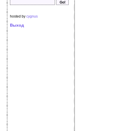
hosted by
cygnus
Выход