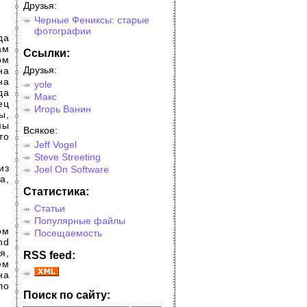
Друзья:
Черные Фениксы: старые
фотографии
да
ам
Cсылки:
ом
Друзья:
на
на
yole
да
Макс
ец
Игорь Ванин
ы,
мы
Всякое:
то
Jeff Vogel
Steve Streeting
из
Joel On Software
а,
Cтатистика:
Статьи
Популярные файлы
ом
Посещаемость
nd
я,
RSS feed:
ем
на
ло
Поиск по сайту: