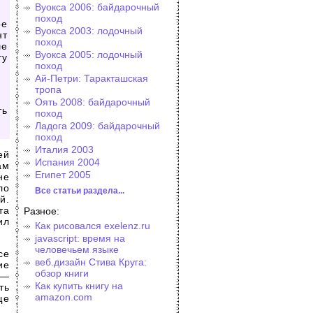
Вуокса 2006: байдарочный
поход
ое
Вуокса 2003: лодочный
нт
поход
ше
Вуокса 2005: лодочный
ту
поход
Ай-Петри: Таракташская
тропа
Оять 2008: байдарочный
ть
поход
Ладога 2009: байдарочный
поход
Италия 2003
ей
Испания 2004
ам
Египет 2005
не
ло
Все статьи раздела...
й.
та
Разное:
ил
Как рисовался exelenz.ru
javascript: время на
человечьем языке
се
веб.дизайн Стива Круга:
ие
обзор книги
 —
Как купить книгу на
ть
amazon.com
ще