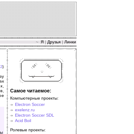
~
Я
|
Друзья
|
Линки
:2
]
зу
ак
к,
Самое читаемое:
в,
ое
Компьютерные проекты:
Electron Soccer
exelenz.ru
Electron Soccer SDL
Acid Boil
Ролевые проекты:
мы