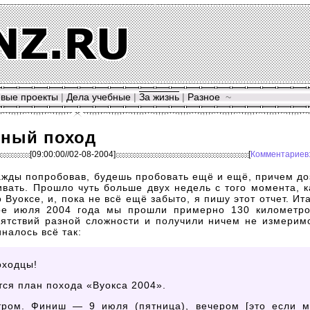
вые проекты
|
Дела учебные
|
За жизнь
|
Разное
~
чный поход
[09:00:00//02-08-2004]
[
Комментариев
нажды попробовав, будешь пробовать ещё и ещё, причем до
ивать. Прошло чуть больше двух недель с того момента, к
Вуоксе, и, пока не всё ещё забыто, я пишу этот отчет. Ита
ое
июля 2004 года мы прошли примерно 130 километро
пятствий разной сложности и получили ничем не измерим
налось всё так:
оходцы!
ся план похода «Вуокса 2004».
тром. Финиш — 9 июля (пятница), вечером [это если 