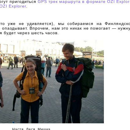
огут пригодиться
GPS трек маршрута в формате OZI Explor
OZI Explorer
.
икто уже не удивляется), мы собираемся на Финляндск
е опаздывает. Впрочем, нам это никак не помогает — нужн
 будет через шесть часов.
Настя, Леся, Мишка