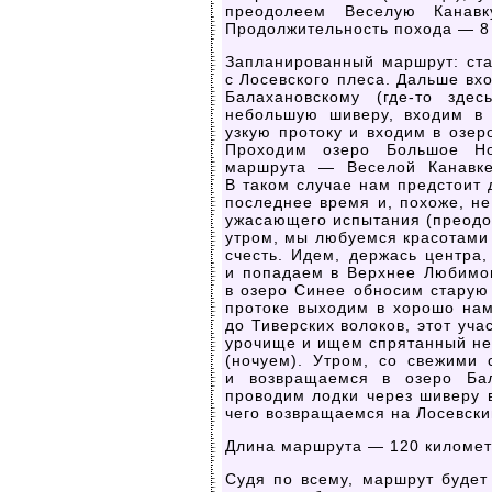
преодолеем Веселую Канав
Продолжительность похода — 8 
Запланированный маршрут: ста
с Лосевского плеса. Дальше вх
Балахановскому
(где-то
здесь
небольшую шиверу, входим в 
узкую протоку и входим в озе
Проходим озеро Большое Но
маршрута — Веселой Канавке*
В таком случае нам предстоит 
последнее время и, похоже, не
ужасающего испытания (преодол
утром, мы любуемся красотами 
счесть. Идем, держась центра
и попадаем в Верхнее Любимов
в озеро Синее обносим старую 
протоке выходим в хорошо на
до Тиверских волоков, этот уч
урочище и ищем спрятанный не
(ночуем). Утром, со свежими
и возвращаемся в озеро Бал
проводим лодки через шиверу
чего возвращаемся на Лосевски
Длина маршрута — 120 километ
Судя по всему, маршрут будет