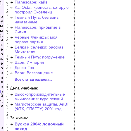
Planescape: хайв
].
Kai Ostal: крепость, которую
построил Экселенц
то
Темный Путь: без вины
ру
наказанные
им
Planescape: прибытие в
им
Сигил
).
Черные Фениксы: моя
ти
первая партия
т.
Белки и селедки: рассказ
сё
Мечтателя
го
Темный Путь: погружение
сь
Варн: Империя
не
Дэвин-Гра
во
де
Варн: Возвращение
ой
Все статьи раздела...
ся
ое
Дела учебные:
3
)
Высокопроизводительные
ый
вычисления: курс лекций
и,
Магистерские защиты, АиВТ
ле
(ФТК, СПбГТУ) 2001 год
За жизнь:
Вуокса 2004: лодочный
ые
поход