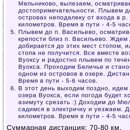
Мельниково, вылезаем, осматрива
достопримечательности. Плывем д
островах неподалеку от входа в р.
километров. Время в пути - 4-5 час
Плывем до п. Васильево, осматри
крепости близ п. Васильево. Ждем
добирается до этих мест стопом, 
стопа не получится. Все вместе во
Вуоксу и радостно плывем по тече
Вуокса. Проходим Беличье и стано
одном из островов в озере. Дистан
Время в пути - 5-6 часов.
В этот день выходим поздно, идем
озера Вуокса, если погода будет х
азимуту срезать :) Доходим до Мю
садимся в электричку и уезжаем. Д
километров. Время в пути - 4-5 час
Суммарная дистанция: 70-80 км.