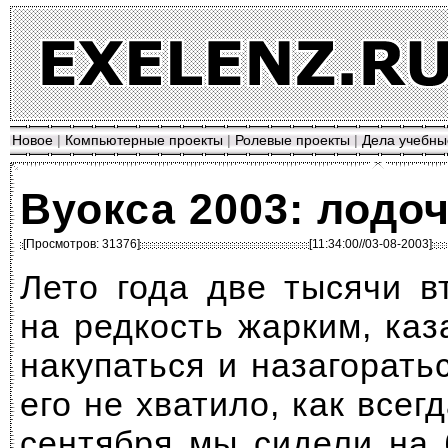
Новое
|
Компьютерные проекты
|
Ролевые проекты
|
Дела учебны
Вуокса 2003: лодо
[Просмотров: 31376]
[11:34:00//03-08-2003]
Лето года две тысячи в
на редкость жарким, ка
накупаться и назагоратьс
его не хватило, как всегд
сентября мы сидели на 