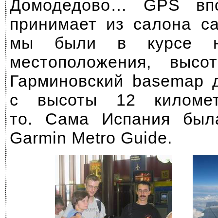
Домодедово… GPS впо
принимает из салона са
мы были в курсе на
местоположения, высо
Гарминовский basemap 
с высоты 12 киломе
то. Сама Испания бы
Garmin Metro Guide.