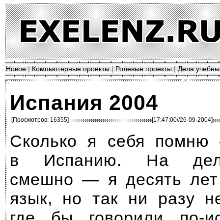
Новое
|
Компьютерные проекты
|
Ролевые проекты
|
Дела учебны
Испания 2004
[Просмотров: 16355]
[17:47:00//26-09-2004]
Сколько я себя помню 
в Испанию. На деле
смешно — я десять лет
язык, но так ни разу н
где бы говорили
по-и