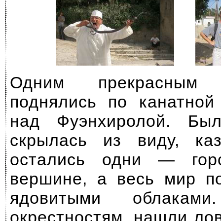
Одним прекрасным
поднялись по канатной
над Фуэнхиролой. Бы
скрылась из виду, ка
остались одни — гор
вершине, а весь мир п
ядовитыми облакам
окрестностям, нашли ло