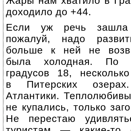
Жары нам хватило в Гр
доходило до +44.
Если уж речь зашла
пожалуй, надо разви
больше к ней не возв
была холодная. По
градусов 18, нескольк
в Питерских озерах
Атлантики. Теплолюбивы
не купались, только заг
Не перестаю удивлять
туристам —
какие-то
о