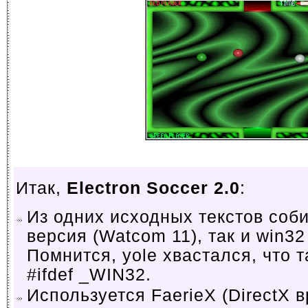
Итак,
Electron Soccer 2.0
:
Из одних исходных текстов соб
версия (Watcom 11), так и win32 
Помнится, yole хвастался, что т
#ifdef _WIN32.
Используется FaerieX (DirectX 