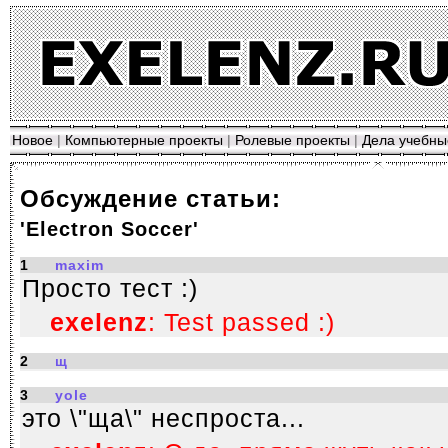
Новое
|
Компьютерные проекты
|
Ролевые проекты
|
Дела учебны
Обсуждение статьи:
'Electron Soccer'
1
maxim
Просто тест :)
exelenz
: Test passed :)
2
щ
3
yole
это \"ща\" неспроста...