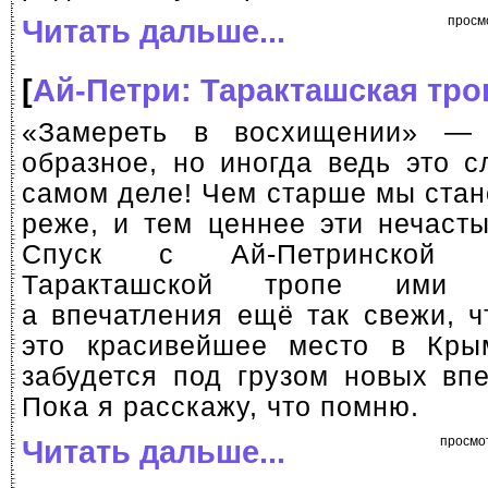
Читать дальше...
просм
[
Ай-Петри: Таракташская тро
«Замереть в восхищении» —
образное, но иногда ведь это с
самом деле! Чем старше мы стан
реже, и тем ценнее эти нечаст
Спуск с
Ай-Петринской
я
Таракташской тропе ими н
а впечатления ещё так свежи, ч
это красивейшее место в Кры
забудется под грузом новых вп
Пока я расскажу, что помню.
Читать дальше...
просмо