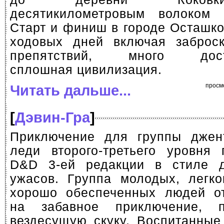
десятикилометровым волоком 
Старт и финиш в городе Осташко
ходовых дней включая заброс
препятствий, много достоп
сплошная цивилизация.
Читать дальше...
просм
[
Дэвин-Гра
]
Приключение для группы джен
леди второго-третьего уровня
D&D 3-ей редакции в стиле д
ужасов. Группа молодых, легк
хорошо обеспеченных людей от
на забавное приключение, п
вездесущую скуку. Воспитанные