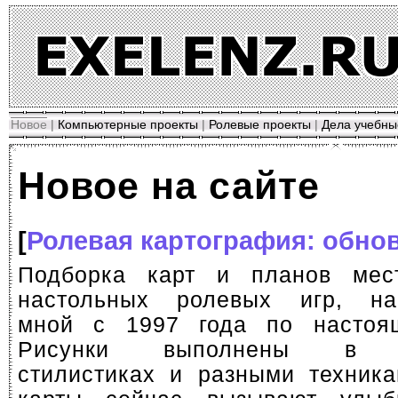
Новое
|
Компьютерные проекты
|
Ролевые проекты
|
Дела учебны
Новое на сайте
[
Ролевая картография: обно
Подборка карт и планов мес
настольных ролевых игр, на
мной с 1997 года по настоя
Рисунки выполнены в р
стилистиках и разными техник