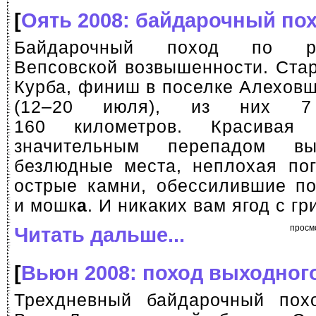
[
Оять 2008: байдарочный по
Байдарочный поход по р
Вепсовской возвышенности. Стар
Курба, финиш в поселке Алеховщ
(12–20 июля), из них 7
160 километров. Красивая
значительным перепадом вы
безлюдные места, неплохая пог
острые камни, обессилившие по
и мошк
а
. И никаких вам ягод с г
Читать дальше...
просм
[
Вьюн 2008: поход выходног
Трехдневный байдарочный пох