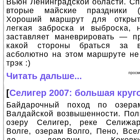
Вьюн Ленинградской области. Сп
вторые майские праздники (
Хороший маршрут для открыт
легкая заброска и выброска, 
заставляет маневрировать — пр
какой стороны браться за 
асболютно на этом маршруте не
трэк :)
Читать дальше...
просм
[
Селигер 2007: большая круг
Байдарочный поход по озер
Валдайской возвышенности. Пол
озеру Селигер, реке Селижар
Волге, озерам Волго, Пено, Все
до деревни Коков