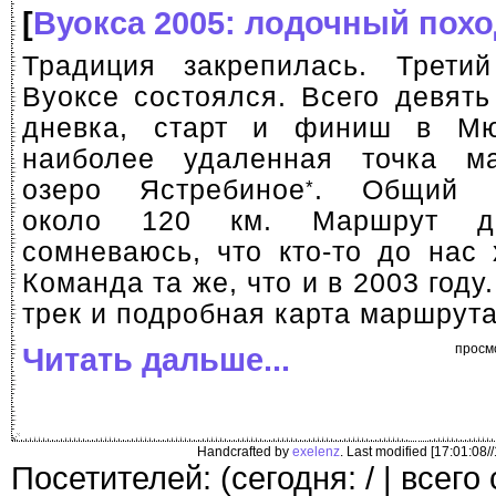
[
Вуокса 2005: лодочный похо
Традиция закрепилась. Трети
Вуоксе состоялся. Всего девять
дневка, старт и финиш в Мю
наиболее удаленная точка 
озеро Ястребиное
. Общий к
*
около 120 км. Маршрут до
сомневаюсь, что
кто-то
до нас х
Команда та же, что и в 2003 год
трек и подробная карта маршрута
Читать дальше...
просм
Handcrafted by
exelenz
. Last modified [17:01:08/
Посетителей: (сегодня: / | всего