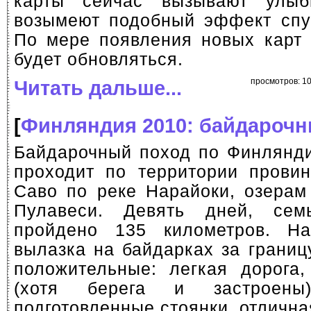
карты сейчас вызывают улыбк
возымеют подобный эффект спус
По мере появления новых карт (
будет обновляться.
Читать дальше...
просмотров: 1
[
Финляндия 2010: байдарочн
Байдарочный поход по Финлянд
проходит по территории прови
Саво по реке Нарайоки, озера
Пулавеси. Девять дней, сем
пройдено 135 километров. Н
вылазка на байдарках за границ
положительные: легкая дорога,
(хотя берега и застроены
подготовленные стоянки, отлична