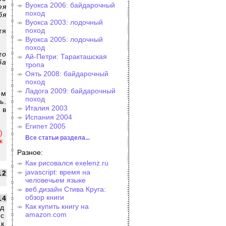
Вуокса 2006: байдарочный
ея
поход
бя
Вуокса 2003: лодочный
поход
тя
Вуокса 2005: лодочный
поход
го
Ай-Петри: Таракташская
ба
тропа
Оять 2008: байдарочный
поход
Ладога 2009: байдарочный
ом
поход
ь.
Италия 2003
 в
Испания 2004
Египет 2005
)
Все статьи раздела...
к
Разное:
Как рисовался exelenz.ru
javascript: время на
12
человечьем языке
веб.дизайн Стива Круга:
обзор книги
14
Как купить книгу на
ад
amazon.com
ас
к