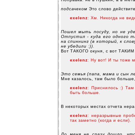
подсачеком
Это слово действит
exelenz
: Хм. Никогда не ви
Пошел мыть посуду, но не уде
Отпустил - куда его одного т
на спиннинг (в который, к сло
не убедили :)).
Вот ТАКОГО окуня, с вот ТАКИМ 
exelenz
: Ну вот! И ты тоже
Это семья (папа, мама и сын л
Мне казалось, там было больше
exelenz
: Приснилось :) Там
быть больше.
В некоторых местах отчета нера
exelenz
: неразрывные пробе
так заметно (когда и если).
До меня не сразу дошло, чт