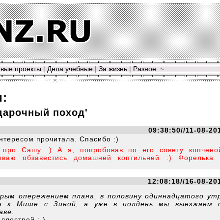
вые проекты
|
Дела учебные
|
За жизнь
|
Разное
~
и:
дарочный поход'
09:38:50//11-08-20
нтересом прочитала. Спасибо :)
 про Сашу :) А я, попробовав по его совету копчено
ываю обзавестись домашней коптильней :) Форелька 
12:08:18//16-08-20
рым опережением плана, в половину одиннадцатого ут
н к Мише с Зиной, а уже в полдень мы выезжаем 
аве.
ллострой :-)