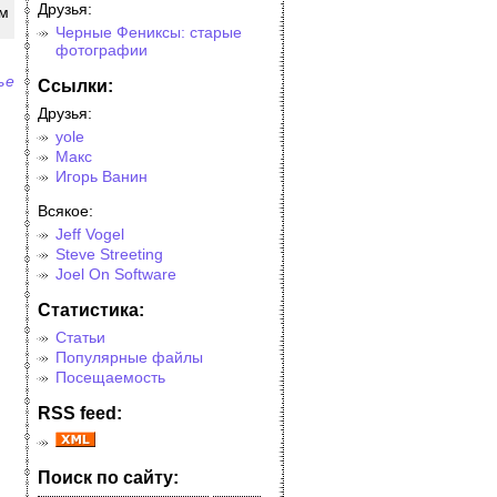
Друзья:
ам
Черные Фениксы: старые
фотографии
ье
Cсылки:
Друзья:
yole
Макс
Игорь Ванин
Всякое:
Jeff Vogel
Steve Streeting
Joel On Software
Cтатистика:
Статьи
Популярные файлы
Посещаемость
RSS feed:
Поиск по сайту: