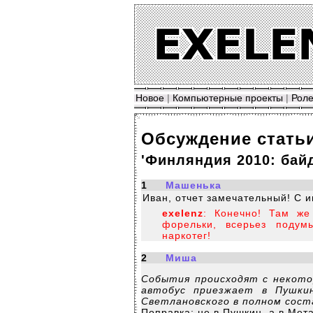
Новое
|
Компьютерные проекты
|
Роле
Обсуждение стать
'Финляндия 2010: бай
1
Машенька
Иван, отчет замечательный! С и
exelenz
: Конечно! Там же
форельки, всерьез подум
наркотег!
2
Миша
События происходят с некото
автобус приезжает в Пушки
Светлановского в полном сост
Поправка: не в Пушкин, а в Мета