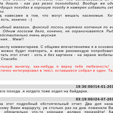
да дошло - как раз резко похолодало). Вообще же ид
удущих походах в хорошую погоду я намерен избавить се
ки.
д навесами в том, что могут мешать насекомые. Хо
есть, конечно :-)
бный магазин, финский лосось горячего копчения по е
 Одним лососем дело, конечно, не ограничивается. Ры
ействительно очень вкусная.
ения... Ммм!!
о числу комментариев. С общими впечатлениями я в основн
 можно будет повторить, и всем рекомендую попробоват
ать этот отчет - хоть и без картинок - на экране мобилы
 Спасибо.
льную вычитку, как-нибудь я верну тебе любезность! :
тично интегрировал в текст, оставшиеся собрал в один. Та
19:30:00//14-01-20
го похода .я когдато тоже ходил на байдарке.
03:19:00//24-07-20
а этот подробный обстоятельный отчет. Два дня наз
нному Вами маршруту, уж столько раз на дню поминали В
 обязательно что-то хорошее должно произойти! Ка