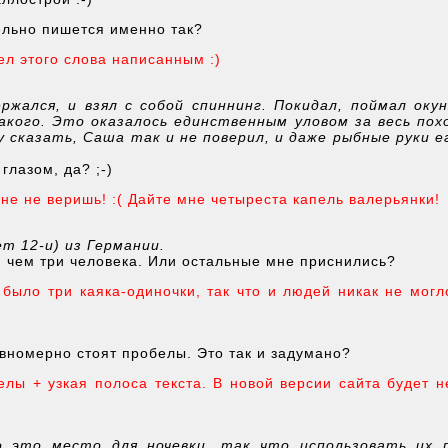
ельно пишется именно так?
дел этого слова написанным :)
ржался, и взял с собой спиннинг. Покидал, поймал окун
акого. Это оказалось единственным уловом за весь пох
ву сказать, Саша так и не поверил, и даже рыбные руки е
глазом, да? ;-)
 мне не веришь! :( Дайте мне четыреста капель валерьянки!
ет 12-и) из Германии.
, чем три человека. Или остальные мне приснились?
 было три каяка-одиночки, так что и людей никак не могл
вномерно стоят пробелы. Это так и задумано?
лы + узкая полоса текста. В новой версии сайта будет н
о это место для ночевки, так что использовать их 