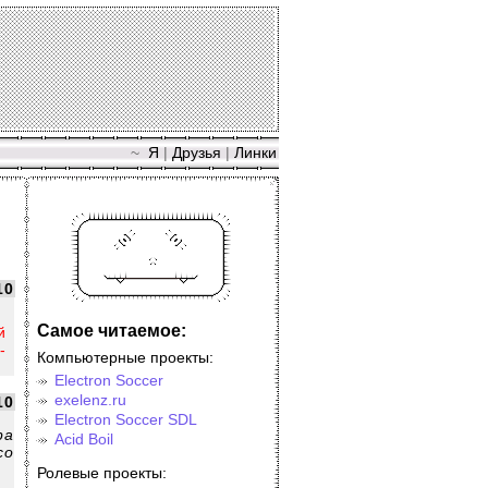
~
Я
|
Друзья
|
Линки
10
Самое читаемое:
й
-
Компьютерные проекты:
Electron Soccer
exelenz.ru
10
Electron Soccer SDL
ра
Acid Boil
со
Ролевые проекты: