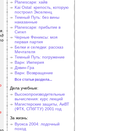
Planescape: хайв
Kai Ostal: крепость, которую
построил Экселенц
Темный Путь: без вины
наказанные
Planescape: прибытие в
я.
Сигил
од
Черные Фениксы: моя
го
первая партия
Белки и селедки: рассказ
Мечтателя
Темный Путь: погружение
Варн: Империя
Дэвин-Гра
Варн: Возвращение
Все статьи раздела...
о
Дела учебные:
Высокопроизводительные
вычисления: курс лекций
Магистерские защиты, АиВТ
(ФТК, СПбГТУ) 2001 год
е
За жизнь:
Вуокса 2004: лодочный
поход
по