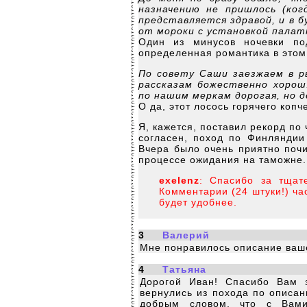
назначению не пришлось (ког
представляется здравой, и в б
от мороки с установкой палат
Один из минусов ночевки по
определенная романтика в этом 
По совету Саши заезжаем в ры
рассказам божественно хорош.
по нашим меркам дорогая, но д
О да, этот лосось горячего копч
Я, кажется, поставил рекорд п
согласен, поход по Финляндии
Вчера было очень приятно почит
процессе ожидания на таможне.
exelenz
: Спасибо за тщате
Комментарии (24 штуки!) час
будет удобнее.
3
Валерий
Мне понравилось описание ваше
4
Татьяна
Дорогой Иван! Спасибо Вам з
вернулись из похода по описа
добрым словом, что с Вами