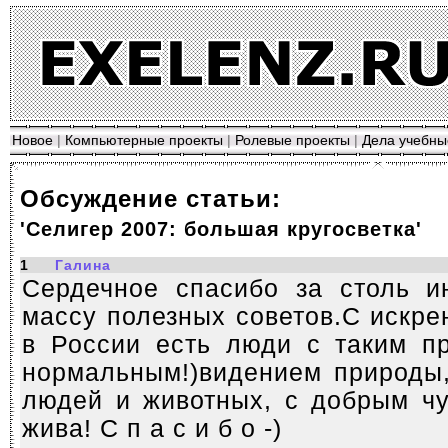
Новое
|
Компьютерные проекты
|
Ролевые проекты
|
Дела учебны
Обсуждение статьи:
'Селигер 2007: большая кругосветка'
1
Галина
Сердечное спасибо за столь и
массу полезных советов.С искр
в России есть люди с таким пр
нормальным!)видением природы
людей и животных, с добрым чу
жива! С п а с и б о -)