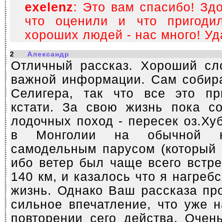
exelenz
: Это вам спасибо! Здо
что оценили и что пригоди
хороших людей - нас много! Уд
2
Александр
Отличный рассказ. Хороший сл
важной информации. Сам собира
Селигера, так что все это пр
кстати. За свою жизнь пока с
лодочных поход - пересек оз.Ху
в Монголии на обычной н
самодельным парусом (который 
ибо ветер был чаще всего встр
140 км, и казалось что я нагре
жизнь. Однако Ваш рассказа пр
сильное впечатление, что уже 
повторении сего действа. Очен