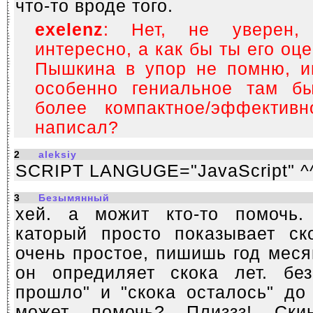
что-то вроде того.
exelenz
: Нет, не уверен,
интересно, а как бы ты его оц
Пышкина в упор не помню, ин
особенно гениальное там б
более компактное/эффектив
написал?
2
aleksiy
SCRIPT LANGUGE="JavaScript" ^
3
Безымянный
хей. а можит кто-то помочь.
каторый просто показывает ско
очень простое, пишишь год меся
он опредиляет скока лет. бе
прошло" и "скока осталось" до
может помочь? Плиззз! Ски