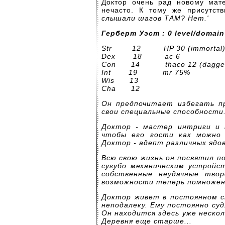
Доктор очень рад новому мат
нечасто. К тому же присутств
слышали шагов ТАМ? Нет
.'
Герберт Уэст : 0 level/domain
Str 12 HP 30 (immo
Dex 18 ac 6
Con 14 thaco 12 (dagger
Int 19
mr 75%
Wis
13
Cha 12
Он предпочитает избегать пр
свои специальные способности
Доктор - мастер интриги и 
чтобы его гости как можно д
Доктор - адепт различных ядов
Всю свою жизнь он посвятил п
сугубо механическим устройст
собственные неудачные твор
возможности теперь помножены
Доктор живет в постоянном с
неподалеку. Ему постоянно суд
Он находится здесь уже нескол
Деревня еще старше...