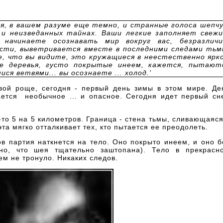
бя, в вашем разуме еще темно, и странные голоса шепч
 и неизведанных тайнах. Ваши легкие заполняет свежи
 начинаете осознавать мир вокруг вас, безразличи
ости, выветривается вместе в последними следами тьм
е, что вы видите, это кружащиеся в неестественно ярк
ые деревья, густо покрытые инеем, кажется, пытают
ися ветвями... вы осознаете
... холод.
'
вой роще, сегодня - первый день зимы в этом мире. Де
ается необычное ... и опасное. Сегодня идет первый сне
-то 5 на 5 километров. Граница - стена тьмы, сливающаяся
та мягко отталкивает тех, кто пытается ее преодолеть.
ов партия наткнется на тело. Оно покрыто инеем, и оно б
дно, что шея тщательно заштопана). Тело в прекрасн
ем не тронуло. Никаких следов.