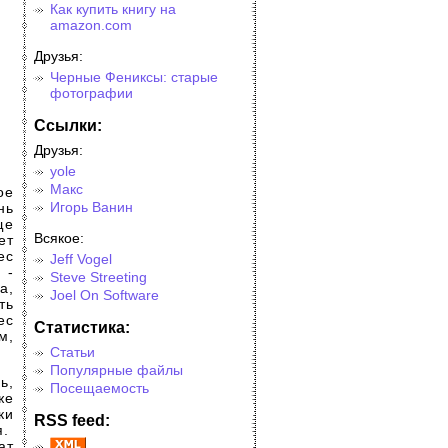
Как купить книгу на
amazon.com
Друзья:
Черные Фениксы: старые
фотографии
Cсылки:
Друзья:
yole
Макс
ое
Игорь Ванин
нь
ще
Всякое:
ет
ес
Jeff Vogel
 -
Steve Streeting
а,
Joel On Software
ть
ес
Cтатистика:
м,
Статьи
Популярные файлы
ь,
Посещаемость
же
ки
RSS feed:
я.
ат