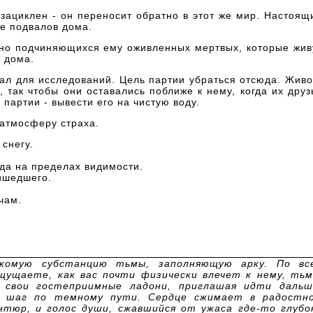
 зациклен - он переносит обратно в этот же мир. Настоящ
не подвалов дома.
чно подчиняющихся ему оживленных мертвых, которые жив
х дома.
иал для исследований. Цель партии убраться отсюда. Живо
, так чтобы они оставались поближе к нему, когда их друз
 партии - вывести его на чистую воду.
 атмосферу страха.
 снегу.
гда на пределах видимости.
ишедшего.
чам.
акомую субстанцию тьмы, заполняющую арку. По вс
щущаете, как вас почти физически влечет к нему, тьм
 свои гостеприимные ладони, приглашая идти дальш
н шаг по темному пути. Сердце сжимает в радостн
нтюр, и голос души, сжавшийся от ужаса где-то глубо