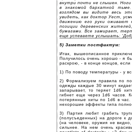
внутри почти не слышен. Ноги
в знакомой бархатной тьме
взглядом вы видите весь эт
увидеть, как доктор Уест, усм
движению его руки оживают 
позиции деревенских жителей
бумагами. Все замирает, тер
еще успеваете услышать: 'Доб
5)
Заметки постфактум:
Итак, вышеописанное приключе
Получилось очень хорошо - я бы
раскрою, - в конце концов, если
1) По поводу температуры - у вс
2) Формализуем правила по по
одежды каждые 30 минут кидает
запарывает, то теряет 1d6 хит
гибнет еще через 1d6 часов. 
потерянные хиты по 1d6 в час.
нехорошие эффекты типа полнос
3) Партия любит грабить труп
(полусъеденных) на дороге к д
(на человеке, оружия не видно
сильнее. На нем очень красивы