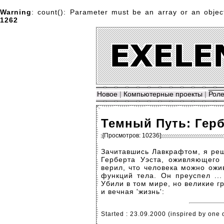
Warning
: count(): Parameter must be an array or an obje
1262
Новое
|
Компьютерные проекты
|
Роле
Темный Путь: Гер
[Просмотров: 10236]
Зачитавшись Лавкрафтом, я ре
Герберта Уэста, оживляющего 
верил, что человека можно ожив
функций тела. Он преуспел ...
Убили в том мире, но великие г
и вечная 'жизнь':
Started : 23.09.2000 (inspired by one o