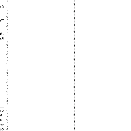
ий
ут
й.
ья
ей
а,
е,
ом
ко