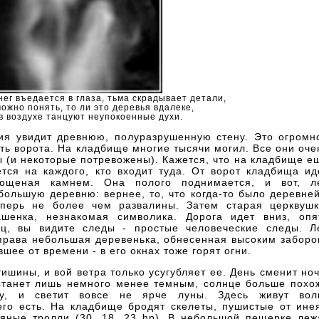
нег въедается в глаза, тьма скрадывает детали,
ожно понять, то ли это деревья вдалеке,
 в воздухе танцуют неупокоенные духи.
я увидит древнюю, полуразрушенную стену. Это огромн
ть ворота. На кладбище многие тысячи могил. Все они оче
ы (и некоторые потревожены). Кажется, что на кладбище е
тся на каждого, кто входит туда. От ворот кладбища ид
ощеная камнем. Она полого поднимается, и вот, л
большую деревню: вернее, то, что когда-то было деревней
перь не более чем развалины. Затем старая церквушк
шенка, незнакомая символика. Дорога идет вниз, опя
ец, вы видите следы - простые человеческие следы. Л
 справа небольшая деревенька, обнесенная высоким заборо
шее от времени - в его окнах тоже горят огни.
шины, и вой ветра только усугубляет ее. День сменит ноч
 станет лишь немного менее темным, солнце больше похо
у, и светит вовсе не ярче луны. Здесь живут вол
чего есть. На кладбище бродят скелеты, пушистые от ине
дяные тролли (30, 18, 23 hp). В небольшой пещерке леж