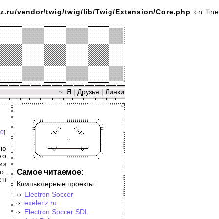
z.ru/vendor/twig/twig/lib/Twig/Extension/Core.php
on line
~
Я
|
Друзья
|
Линки
:0
]
ию
но
из
Самое читаемое:
о.
ен
Компьютерные проекты:
Electron Soccer
exelenz.ru
Electron Soccer SDL