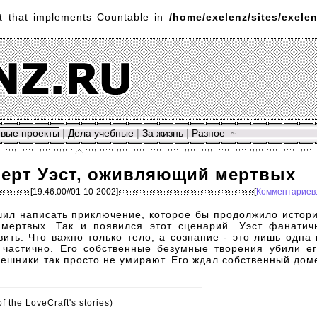
ct that implements Countable in
/home/exelenz/sites/exelen
вые проекты
|
Дела учебные
|
За жизнь
|
Разное
~
берт Уэст, оживляющий мертвых
[19:46:00//01-10-2002]
[
Комментариев
шил написать приключение, которое бы продолжило истор
мертвых. Так и появился этот сценарий. Уэст фанатич
ить. Что важно только тело, а сознание - это лишь одна 
 частично. Его собственные безумные творения убили ег
решники так просто не умирают. Его ждал собственный дом
f the LoveCraft's stories)