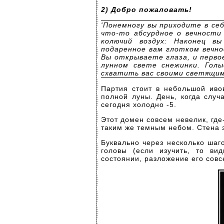
2) Добро пожаловать!
'Понемногу вы приходите в се
что-то абсурдное о вечности
колючий воздух: Наконец вы
подаренное вам глотком вечн
Вы открываете глаза, и перво
лунном свете снежинки. Гол
схватить вас своими светящим
Партия стоит в небольшой иво
полной луны. День, когда случ
сегодня холодно -5.
Этот домен совсем невелик, где
таким же темным небом. Стена э
Буквально через несколько шаг
головы (если изучить, то ви
состоянии, разложение его совс