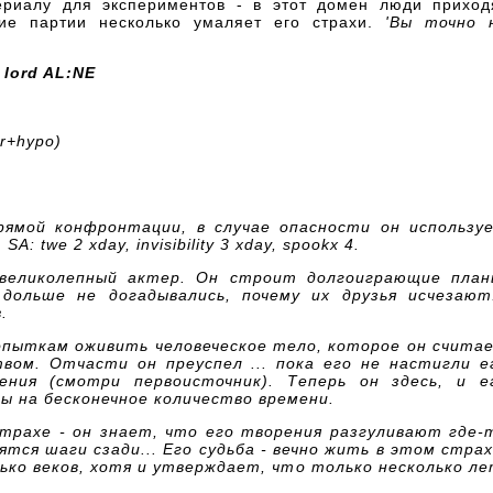
ериалу для экспериментов - в этот домен люди приход
ие партии несколько умаляет его страхи.
'Вы точно 
 lord
AL
:NE
rtal)
+hypo)
ямой конфронтации, в случае опасности он использу
.
SA:
twe 2
x
day,
invisibility 3
x
day,
spook
x 4.
великолепный актер. Он строит долгоиграющие план
ольше не догадывались, почему их друзья исчезают.
.
опыткам оживить человеческое тело, которое он счита
вом. Отчасти он преуспел ... пока его не настигли е
ения (смотри первоисточник). Теперь он здесь, и е
 на бесконечное количество времени.
трахе - он знает, что его творения разгуливают где-
ятся шаги сзади... Его судьба - вечно жить в этом страх
ько веков, хотя и утверждает, что только несколько ле