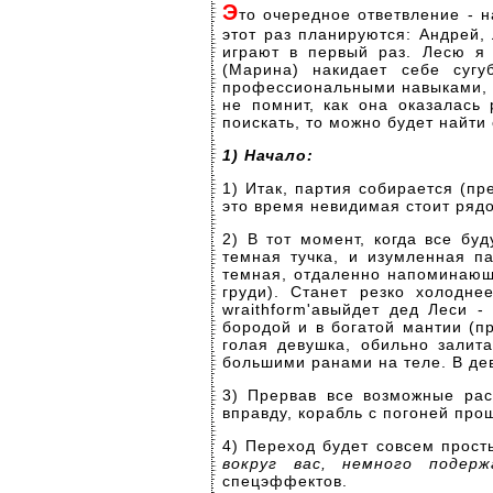
Э
то очередное ответвление - н
этот раз планируются: Андрей,
играют в первый раз. Лесю я 
(Марина) накидает себе суг
профессиональными навыками, н
не помнит, как она оказалась
поискать, то можно будет найти 
1) Начало:
1) Итак, партия собирается (п
это время невидимая стоит рядо
2) В тот момент, когда все бу
темная тучка, и изумленная п
темная, отдаленно напоминающ
груди). Станет резко холодне
wraithform'aвыйдет дед Леси 
бородой и в богатой мантии (п
голая девушка, обильно залит
большими ранами на теле. В дев
3) Прервав все возможные рас
вправду, корабль с погоней прош
4) Переход будет совсем прост
вокруг вас, немного подер
спецэффектов.