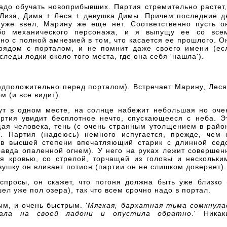
адо обучать новоприбывших. Партия стремительно растет,
 Лиза, Дима + Леся + девушка Димы. Причем последние д
уже ввел, Марину же еще нет. Соответственно пусть о
убо механического персонажа, и я выпущу ее со все
о с полной амнезией в том, что касается ее прошлого. О
 рядом с порталом, и не помнит даже своего имени (ес
следы лодки около того места, где она себя 'нашла').
редположительно перед порталом). Встречает Марину, Леся
м (и все видит).
дут в одном месте, на солнце набежит небольшая но оче
артия увидит бесплотное нечто, спускающееся с неба. Э
ая человека, тень (с очень странным утолщением в райо
е. Партия (надеюсь) немного испугается, прежде, чем 
- в высшей степени впечатляющий старик с длинной сед
равда опаленной огнем). У него на руках лежит совершен
ая кровью, со стрелой, торчащей из головы и нескольки
ушку он вливает потион (партии он не слишком доверяет).
спросы, он скажет, что погоня должна быть уже близко 
ел уже пол озера), так что всем срочно надо в портал.
ым, и очень быстрым. '
Мягкая, бархатная тьма сомкнула
жала на своей ладони и опустила обратно
.' Никак