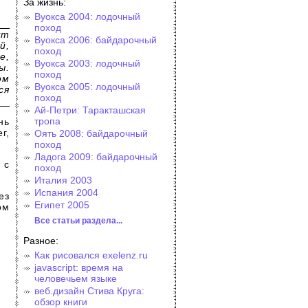
За жизнь:
Вуокса 2004: лодочный
поход
ут
Вуокса 2006: байдарочный
й,
поход
е,
Вуокса 2003: лодочный
ы.
поход
ом
Вуокса 2005: лодочный
ся
поход
Ай-Петри: Таракташская
тропа
нь
г,
Оять 2008: байдарочный
поход
Ладога 2009: байдарочный
 с
поход
Италия 2003
Испания 2004
ез
Египет 2005
ом
Все статьи раздела...
Разное:
Как рисовался exelenz.ru
javascript: время на
человечьем языке
веб.дизайн Стива Круга:
обзор книги