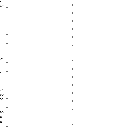
ят
не
ет
ы,
..
ет
го
го
то
е.
т.