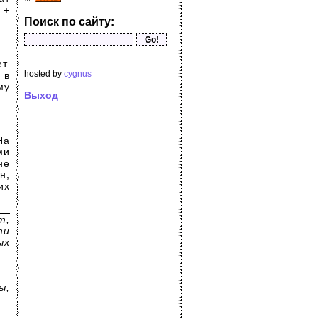
 +
Поиск по сайту:
т.
hosted by
cygnus
 в
му
Выход
На
ми
не
н,
их
т,
ти
ых
ы,