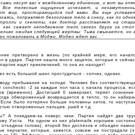
 сами несут вас к вожделенному единению, и вот вы опя
. Все телесные ощущения исчезают, и незамутненн
от мир, простирающийся под вами. Вы еще успевае
ехаясь, поправляет безголовое тело в снегу, как по одно
тролли и скелеты, как доктор расставляет на стар
, как сажает неподвижное тело своего друга за стол
пеливо ожидая следующей жертвы: Тьма смыкается, но 
ро пожаловать в Моджо, Моджо ждет вас...'
ние претворено в жизнь (по крайней мере, его начало
л в ударе. Партия нашла много зацепок, которые я сейчас
 партия ищет приключений, то она их находит!
ех есть большой шанс простудиться - conчек, однако.
воду пребывания на холоде. Человек без соответствующ
 concheckс -2 за каждые пол часа с начала процесса, ес
ов (временно). Достигший 0 замерзает, теряет сознание
Когда обмороженный возвращается в тепло, то он набира
 Если было потеряно больше половины хитов, то наступа
тью отмороженных пальцев, ушей и т.д.
ы? А покидаем-ка поверс чеки: Партия найдет два тру
ому Уэста. На одном из них platemailв хорошем состоян
, отъедена голова), второй без доспехов и объеден намно
е перчатки, которые, кажется, совсем не пострадали (э