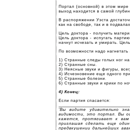
Портал (основной) в этом мире
выход находится в самой глуби
В распоряжении Уэста достато
как на свободе, так и в подвала
Цель доктора - получить матер
Цель доктора - испугать партию
начнут исчезать и умирать. Цель
По возможности надо нагнетать
1) Странные следы голых ног на
2) Странные сны.
3) Неясные звуки и фигуры, все
4) Исчезновение еще одного пр
5) Странные болезни.
6) Странные звуки и крики по но
4) Конец:
Если партия спасается:
'Вы видите удивительно зн
видимости, это портал. Вы о
кажется, протягивает к вам
приглашая сделать еще оди
предвкушении дальнейших ава