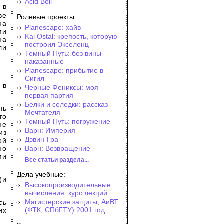
Acid Boil
 в
ве
Ролевые проекты:
на
Planescape: хайв
ми
Kai Ostal: крепость, которую
на
построил Экселенц
ли
Темный Путь: без вины
наказанные
Planescape: прибытие в
Сигил
 в
Черные Фениксы: моя
первая партия
Белки и селедки: рассказ
нь
Мечтателя
то
Темный Путь: погружение
не
Варн: Империя
из
Дэвин-Гра
ой
но
Варн: Возвращение
ми
Все статьи раздела...
Дела учебные:
(и
Высокопроизводительные
вычисления: курс лекций
Магистерские защиты, АиВТ
сь
(ФТК, СПбГТУ) 2001 год
их