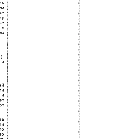
ть
ым
те
му
ые
 с
вы
).
 и
ей
ли
 и
ет
ют
па
ии
го
то