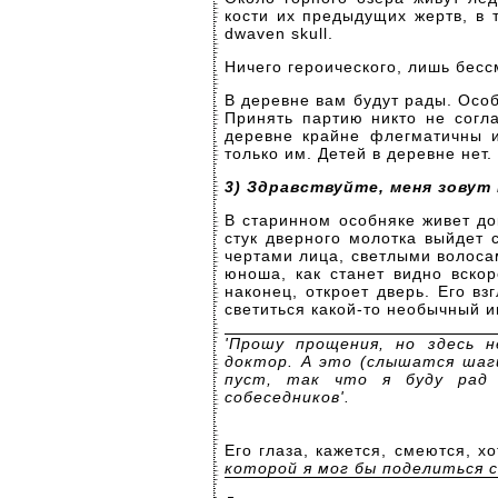
кости их предыдущих жертв, в то
dwaven skull.
Ничего героического, лишь бесс
В деревне вам будут рады. Особ
Принять партию никто не согла
деревне крайне флегматичны и
только им. Детей в деревне нет
3) Здравствуйте, меня зовут
В старинном особняке живет док
стук дверного молотка выйдет 
чертами лица, светлыми волоса
юноша, как станет видно вскор
наконец, откроет дверь. Его вз
светиться какой-то необычный и
'Прошу прощения, но здесь н
доктор. А это (слышатся шаги
пуст, так что я буду рад 
собеседников'.
Его глаза, кажется, смеются, х
которой я мог бы поделиться с