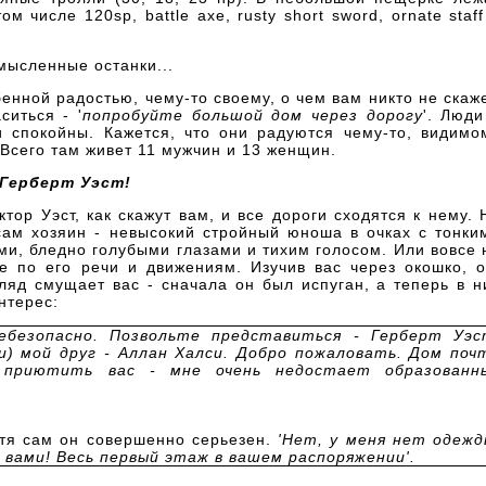
м числе 120sp, battle axe, rusty short sword, ornate staff
мысленные останки...
енной радостью, чему-то своему, о чем вам никто не скаже
ситься - '
попробуйте большой дом через дорогу
'. Люди
 спокойны. Кажется, что они радуются чему-то, видимо
. Всего там живет 11 мужчин и 13 женщин.
 Герберт Уэст!
тор Уэст, как скажут вам, и все дороги сходятся к нему. 
сам хозяин - невысокий стройный юноша в очках с тонки
ми, бледно голубыми глазами и тихим голосом. Или вовсе 
е по его речи и движениям. Изучив вас через окошко, о
гляд смущает вас - сначала он был испуган, а теперь в н
нтерес:
ебезопасно. Позвольте представиться - Герберт Уэс
) мой друг - Аллан Халси. Добро пожаловать. Дом поч
приютить вас - мне очень недостает образованн
отя сам он совершенно серьезен.
'Нет, у меня нет одежд
 вами! Весь первый этаж в вашем распоряжении'.