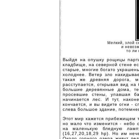
Мелкий, злой с
и невозм
то ли
Выйдя на опушку рощицы парти
кладбище, на северной стене ес
старые, многие богато украшен
холоднее. Ветер зло накидывае
такая же древняя дорога, м
расступается, открывая вид на 
большие деревянные дома, те
просевшие стены, упавшая ба
начинается лес. И тут, након
кончается, и вы видите огни -
слева большое здание, потемнев
Этот мир кажется прибежищем ти
но мало что изменится - небо
на маленькую бледную ламп
(16,27,20,18,29 hp). Но им не
Около горного озера живут ле