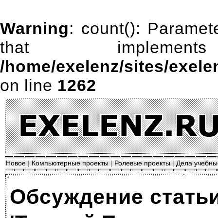
Warning
: count(): Paramet
that impleme
/home/exelenz/sites/exele
on line
1262
Новое
|
Компьютерные проекты
|
Ролевые проекты
|
Дела учебны
Обсуждение статьи