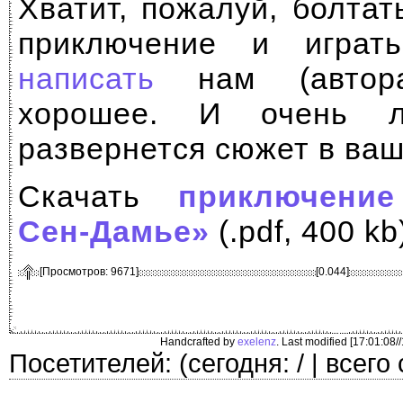
Хватит, пожалуй, болта
приключение и играт
написать
нам (авто
хорошее. И очень л
развернется сюжет в ва
Скачать
приключени
Сен-Дамье»
(.pdf, 400 kb
[Просмотров: 9671]
[0.044]
Handcrafted by
exelenz
. Last modified [17:01:08/
Посетителей: (сегодня: / | всего