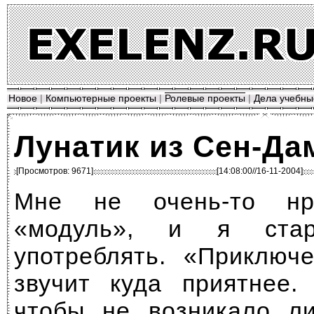
Новое
|
Компьютерные проекты
|
Ролевые проекты
|
Дела учебны
Лунатик из Сен-Да
[Просмотров: 9671]
[14:08:00//16-11-2004]
Мне не
очень-то
нра
«модуль», и я ста
употреблять. «Приключ
звучит куда приятнее.
чтобы не возникало ли