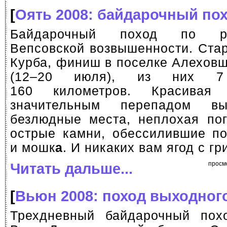
[
Оять 2008: байдарочный по
Байдарочный поход по р
Вепсовской возвышенности. Стар
Курба, финиш в поселке Алеховщ
(12–20 июля), из них 7
160 километров. Красивая
значительным перепадом вы
безлюдные места, неплохая пог
острые камни, обессилившие по
и мошк
а
. И никаких вам ягод с г
Читать дальше...
просм
[
Вьюн 2008: поход выходног
Трехдневный байдарочный пох