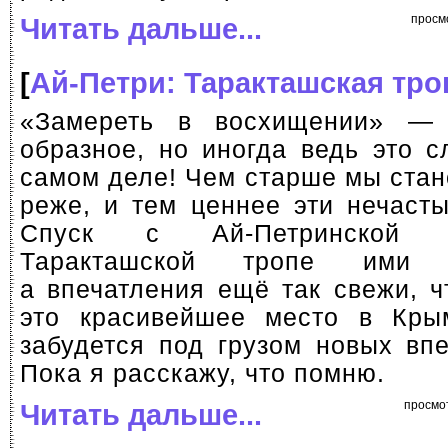
Читать дальше...
просм
[
Ай-Петри: Таракташская тро
«Замереть в восхищении» —
образное, но иногда ведь это с
самом деле! Чем старше мы стан
реже, и тем ценнее эти нечаст
Спуск с
Ай-Петринской
я
Таракташской тропе ими н
а впечатления ещё так свежи, ч
это красивейшее место в Кры
забудется под грузом новых вп
Пока я расскажу, что помню.
Читать дальше...
просмо