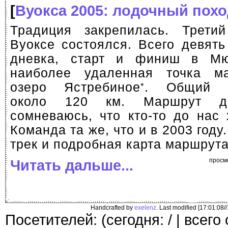
[
Вуокса 2005: лодочный похо
Традиция закрепилась. Трети
Вуоксе состоялся. Всего девять
дневка, старт и финиш в Мю
наиболее удаленная точка 
озеро Ястребиное
. Общий к
*
около 120 км. Маршрут до
сомневаюсь, что
кто-то
до нас х
Команда та же, что и в 2003 год
трек и подробная карта маршрута
Читать дальше...
просм
Handcrafted by
exelenz
. Last modified [17:01:08/
Посетителей: (сегодня: / | всего