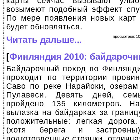
карты сейчас вызывают улыбк
возымеют подобный эффект спус
По мере появления новых карт (
будет обновляться.
Читать дальше...
просмотров: 1
[
Финляндия 2010: байдарочн
Байдарочный поход по Финлянд
проходит по территории прови
Саво по реке Нарайоки, озера
Пулавеси. Девять дней, сем
пройдено 135 километров. Н
вылазка на байдарках за границ
положительные: легкая дорога,
(хотя берега и застроены
подготовленные стоянки, отлична