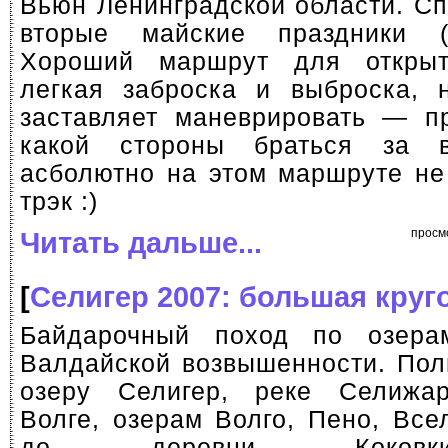
Вьюн Ленинградской области. Сп
вторые майские праздники (
Хороший маршрут для открыт
легкая заброска и выброска, 
заставляет маневрировать — пр
какой стороны браться за 
асболютно на этом маршруте не
трэк :)
Читать дальше...
просм
[
Селигер 2007: большая круг
Байдарочный поход по озер
Валдайской возвышенности. Пол
озеру Селигер, реке Селижар
Волге, озерам Волго, Пено, Все
до деревни Коков