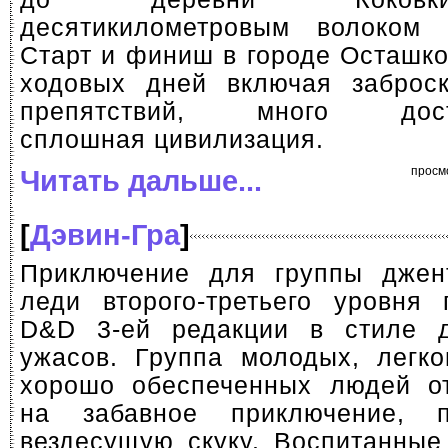
десятикилометровым волоком 
Старт и финиш в городе Осташко
ходовых дней включая заброс
препятствий, много достоп
сплошная цивилизация.
Читать дальше...
просм
[
Дэвин-Гра
]
Приключение для группы джен
леди второго-третьего уровня
D&D 3-ей редакции в стиле д
ужасов. Группа молодых, легк
хорошо обеспеченных людей от
на забавное приключение, п
вездесущую скуку. Воспитанные