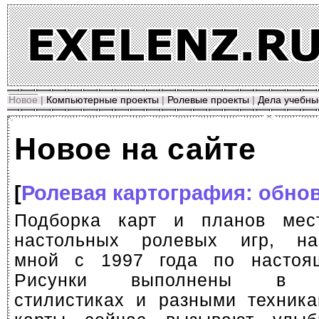
Новое
|
Компьютерные проекты
|
Ролевые проекты
|
Дела учебны
Новое на сайте
[
Ролевая картография: обно
Подборка карт и планов мес
настольных ролевых игр, на
мной с 1997 года по настоя
Рисунки выполнены в р
стилистиках и разными техник